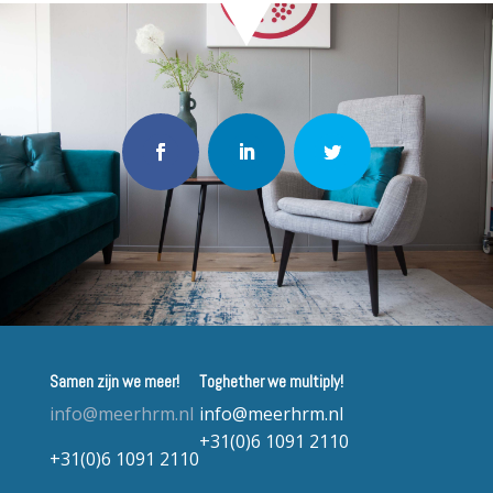
Samen zijn we meer!
Toghether we multiply!
info@meerhrm.nl
info@meerhrm.nl
+31(0)6 1091 2110
+31(0)6 1091 2110