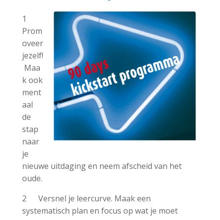
1
Prom
oveer
jezelf!
Maa
k ook
ment
aal
de
stap
naar
je
nieuwe uitdaging en neem afscheid van het
oude.
2 Versnel je leercurve. Maak een
systematisch plan en focus op wat je moet